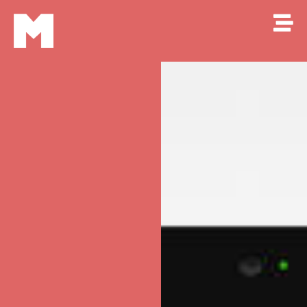
Makkao
M
Online