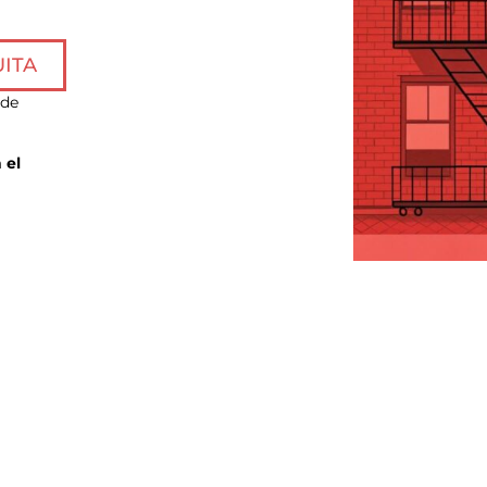
UITA
 de
 el