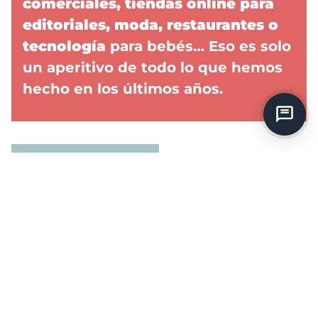
comerciales, tiendas online para
editoriales, moda, restaurantes o
tecnología
para bebés… Eso es solo
un aperitivo de todo lo que hemos
hecho en los últimos años.
INVIERTE
En el día a día de
nuestra agencia en
EN
Barcelona el diseño
VISIBILIDAD
web está muy
presente.
En el
entorno online todo
gira entorno a la
web y por eso es de
vital importancia
que los clientes