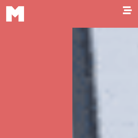
Makkao
M
Online