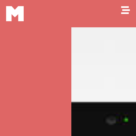
Makkao
M
Online