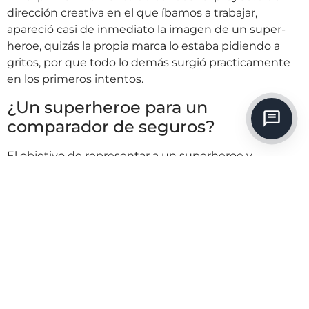
dirección creativa en el que íbamos a trabajar,
apareció casi de inmediato la imagen de un super-
heroe, quizás la propia marca lo estaba pidiendo a
gritos, por que todo lo demás surgió practicamente
en los primeros intentos.
¿Un superheroe para un
comparador de seguros?
El objetivo de representar a un superheroe y
asociarlo con un comparador de seguros online, era el
de humanizarlo, desprenderlo de toda la áurea
tecnológica que rodeaba el proyecto y enfocar la
parte visual a un super-hombre capaz de conseguirte
el mejor seguro para ti, aseguradisimo. Del primer
personaje nacieron poco despues más de diez
submarcas especificas para cada producto, donde
nuestro protagonista se representaba con una
acción u objeto para vincularlo a un producto