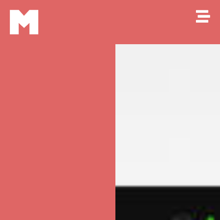
Makkao
M
Fuera de horario