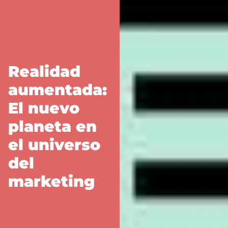
Realidad
aumentada:
El nuevo
planeta en
el universo
del
marketing