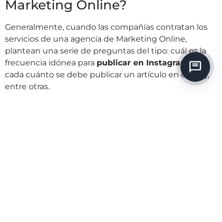
Marketing Online?
Generalmente, cuando las compañías contratan los
servicios de una agencia de Marketing Online,
plantean una serie de preguntas del tipo: cuál es la
frecuencia idónea para
publicar en Instagram
o
cada cuánto se debe publicar un artículo en el blog,
entre otras.
Pues bien, lo cierto es que es un planteamiento
erróneo ya que está enfocado a acciones. Lo correcto
es comenzar por
determinar los objetivos
, planificar
las estrategias y, finalmente, señalar las acciones a
realizar. Por lo tanto, en primer lugar se determinan
los objetivos, los cuales deben ser realistas, medibles
y alcanzables; por ejemplo, el objetivo prioritario
puede ser aumentar en un 3,5% la cuota de mercado
en el próximo trimestre. En función de los mismos se
desarrolla una u otra
estrategia de Marketing
Digital
, la cual permite definir las acciones y distribuir